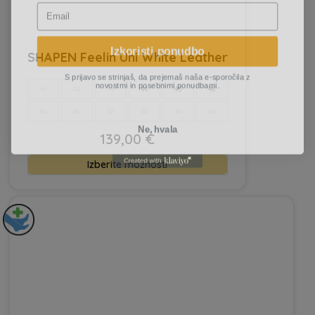
Izkoristi ponudbo
SHAPEN Feelin Uni White Leather
S prijavo se strinjaš, da prejemaš naša e-sporočila z
novostmi in posebnimi ponudbami.
41
42
43
44
45
46
35
36
37
38
39
40
Ne, hvala
139,00
€
Ta
Izberite možnosti
izdelek
ima
več
različic.
Možnosti
lahko
izberete
na