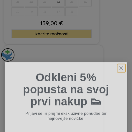
41
42
43
44
45
46
39
40
38
37
36
139,00
€
Ta
Izberite možnosti
izdelek
ima
več
različic.
Odkleni 5%
Možnosti
lahko
popusta na svoj
izberete
na
prvi nakup 👟
strani
izdelka
Prijavi se in prejmi ekskluzivne ponudbe ter
najnovejše novičke.
Email