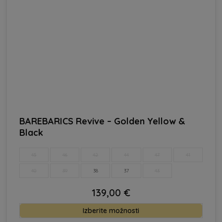
BAREBARICS Revive – Golden Yellow &
Black
45
46
42
44
47
41
40
39
38
37
43
139,00
€
Ta
Izberite možnosti
izdele