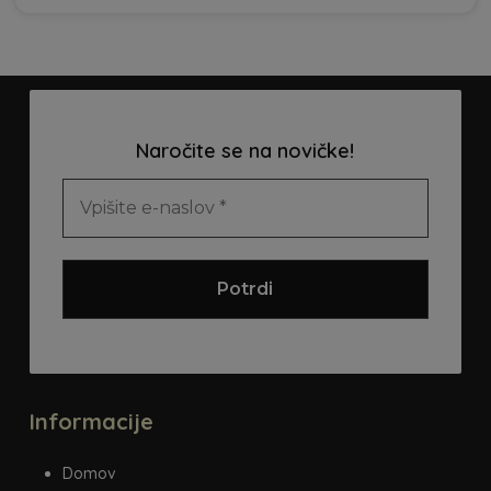
ima
več
različi
Možno
lahko
Naročite se na novičke!
izbere
na
strani
izdel
Informacije
Domov