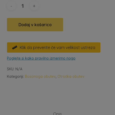
Dodaj v košarico
Klik da preverite če vam velikost ustreza

Poglejte si kako pravilno izmerimo nogo
SKU:
N/A
Kategoriji:
Bosonoga obutev
,
Otroška obutev
Opis