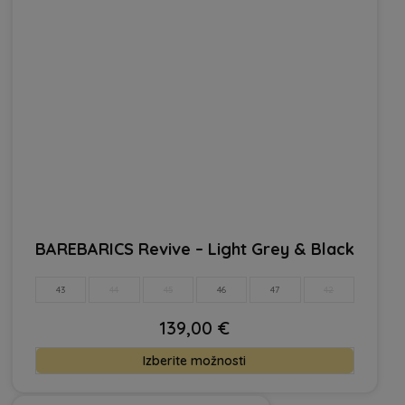
strani
izdelka
BAREBARICS Revive – Light Grey & Black
43
44
45
46
47
42
139,00
€
Ta
Izberite možnosti
izdelek
ima