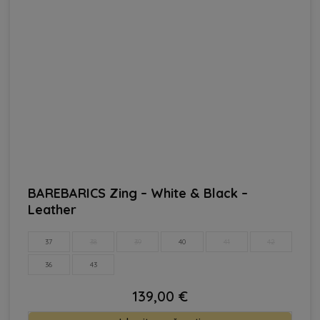
BAREBARICS Zing – White & Black –
Leather
37
38
39
40
41
42
36
43
139,00
€
Ta