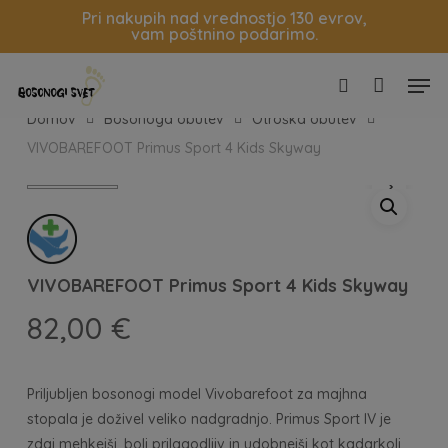
Skip
Pri nakupih nad vrednostjo 130 evrov,
vam poštnino podarimo.
to
Košarica
Zapri
main
Men
content
search
Domov
Bosonoga obutev
Otroška obutev
VIVOBAREFOOT Primus Sport 4 Kids Skyway
VIVOBAREFOOT Primus Sport 4 Kids Skyway
82,00
€
Priljubljen bosonogi model Vivobarefoot za majhna
stopala je doživel veliko nadgradnjo. Primus Sport IV je
zdaj mehkejši, bolj prilagodljiv in udobnejši kot kadarkoli