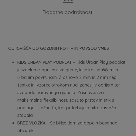
Dodatne podrobnosti
OD IGRIŠČA DO GOZDNIH POTI – IN POVSOD VMES
KIDS URBAN PLAY PODPLAT
– Kids Urban Play podplat
je izdelan iz oprijemljive gume, ki je kos igriščem in
urbanim površinam. Z osnovo 2 mm in 2 mm čepi
šestkotni vzorec otrokom nudi zanesljiv oprijem ter
svobodo naravnega gibanja. Zasnovan za
maksimalno fleksibilnost, zaščito prstov in stik s
podlago – točno to, kar potrebujejo hitro rastoča
stopala.
BREZ VLOŽKA
– Še bližje tlom za popoln bosonogi
občutek.