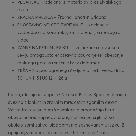
VEGANSKO
– Izdelano iz materialov brez živalskega
izvora.
ZRAČNA MREŽICA
– Zračna, lahka in udobna.
ENOSTAVNO VELCRO ZAPIRANJE
– Izdelano z
vodoodporno konstrukcijo in materiali, ki ne vpijajo
vlage.
ZANKE NA PETI IN JEZIKU
– Dvojni zanki na vsakem
čevlju omogočata enostavno obuvanje ter obešanje
mokrega para za sušenje brez deformacij.
TEŽA
– Na podlagi enega čevlja v otroški velikosti EU
30 | UK 11.5 | US 12 – 126 g
Potna, utesnjena stopala? Nikakor. Primus Sport IV ohranja
svežino z lahkim in zračnim mrežastim zgornjim delom.
Velcro trakovi pri manjših velikostih omogočajo hitro
obuvanje brez zapletov, starejši otroci pa si jih lahko
obujejo sami zahvaljujoč pametno zasnovanemu jeziku. Z
oprijemljivim podplatom za vse terene je vaš mali