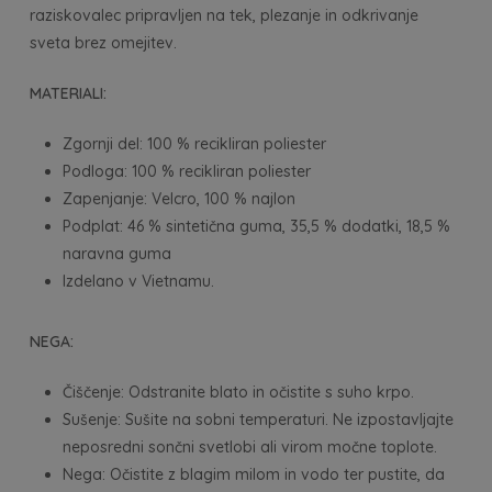
raziskovalec pripravljen na tek, plezanje in odkrivanje
sveta brez omejitev.
MATERIALI:
Zgornji del: 100 % recikliran poliester
Podloga: 100 % recikliran poliester
Zapenjanje: Velcro, 100 % najlon
Podplat: 46 % sintetična guma, 35,5 % dodatki, 18,5 %
naravna guma
Izdelano v Vietnamu.
NEGA:
Čiščenje: Odstranite blato in očistite s suho krpo.
Sušenje: Sušite na sobni temperaturi. Ne izpostavljajte
neposredni sončni svetlobi ali virom močne toplote.
Nega: Očistite z blagim milom in vodo ter pustite, da