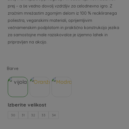
prej – a še vedno dovolj vzdržljiv za celodnevno igro. Z
zračnim mrežastim zgornjim delom iz 100 % recikliranega
poliestra, veganskimi materiali, oprijemljivim
večnamenskim podplatom in praktično konstrukcijo jezika
za samostojne male raziskovalce je izjemno lahek in
pripravljen na akcijo.
30
31
32
33
34