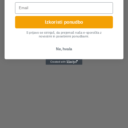
Email
Izkoristi ponudbo
S prijavo se strinjaš, da prejemaš naša e-sporočila z
novostmi in posebnimi ponudbami.
Ne, hvala