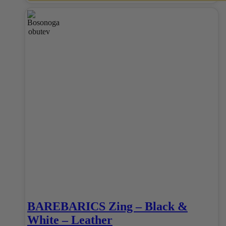
Ta
izdelek
ima
več
različic.
Možnosti
lahko
izberete
na
strani
izdelka
BAREBARICS Zing – Black &
White – Leather