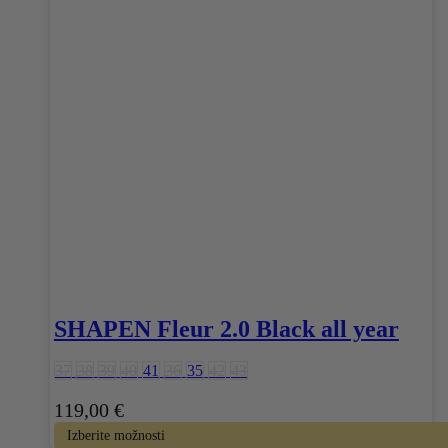
različic.
Možnosti
lahko
izberete
na
strani
izdelka
SHAPEN Fleur 2.0 Black all year
37
38
39
40
41
36
35
42
43
119,00
€
Izberite možnosti