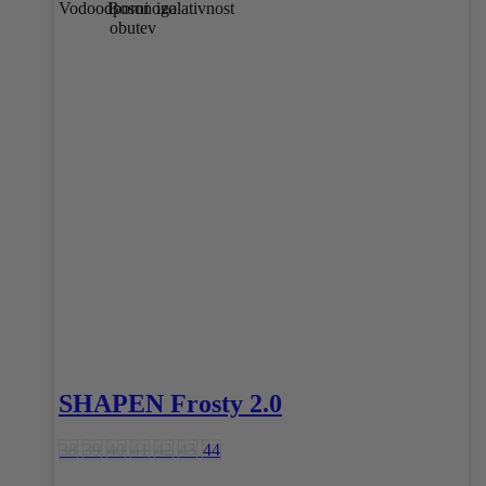
SHAPEN Frosty 2.0
38
39
40
41
42
43
44