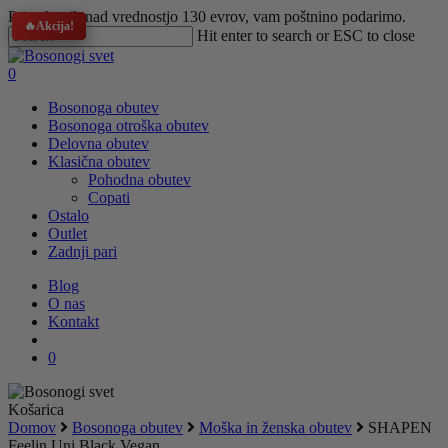
Skip
Pri nakupih nad vrednostjo 130 evrov, vam poštnino podarimo.
Akcija!
Akcija!
Akcija!
Akcija!
to
Hit enter to search or ESC to close
main
Close
content
Search
search
0
Menu
Bosonoga obutev
Bosonoga otroška obutev
Delovna obutev
Klasična obutev
Pohodna obutev
Copati
Ostalo
Outlet
Zadnji pari
Blog
O nas
Kontakt
search
0
Zapri
Košarica
Domov
Bosonoga obutev
Moška in ženska obutev
SHAPEN
Feelin Uni Black Vegan