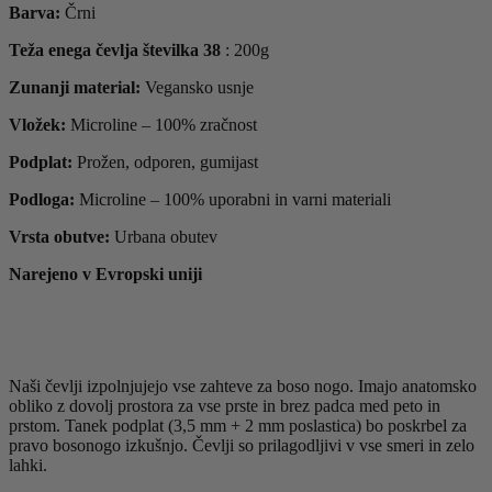
Barva:
Črni
Teža enega čevlja številka 38
:
200g
Zunanji material:
V
egansko usnje
Vložek:
Microline – 100% zračnost
Podplat:
Prožen, odporen, gumijast
Podloga:
Microline – 100% uporabni in varni materiali
Vrsta obutve:
Urbana obutev
Narejeno v Evropski uniji
Naši čevlji izpolnjujejo vse zahteve za boso nogo. Imajo anatomsko
obliko z dovolj prostora za vse prste in brez padca med peto in
prstom. Tanek podplat (3,5 mm + 2 mm poslastica) bo poskrbel za
pravo bosonogo izkušnjo. Čevlji so prilagodljivi v vse smeri in zelo
lahki.