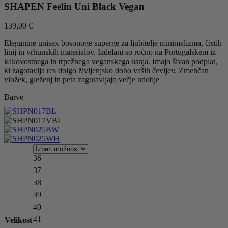
SHAPEN Feelin Uni Black Vegan
139,00
€
Elegantne unisex bosonoge superge za ljubitelje minimalizma, čistih
linij in vrhunskih materialov. Izdelani so ročno na Portugalskem iz
kakovostnega in trpežnega veganskega usnja. Imajo šivan podplat,
ki zagotavlja res dolgo življenjsko dobo vaših čevljev. Zmehčan
vložek, gleženj in peta zagotavljajo večje udobje
36
37
38
39
40
41
Velikost