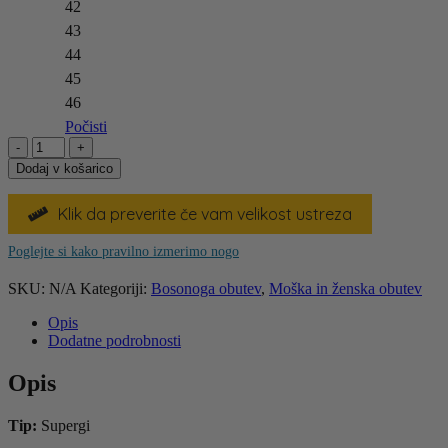
42
43
44
45
46
Počisti
SHAPEN
Feelin
Dodaj v košarico
Uni
Black
Klik da preverite če vam velikost ustreza

Vegan
količina
Poglejte si kako pravilno izmerimo nogo
SKU:
N/A
Kategoriji:
Bosonoga obutev
,
Moška in ženska obutev
Opis
Dodatne podrobnosti
Opis
Tip:
Supergi