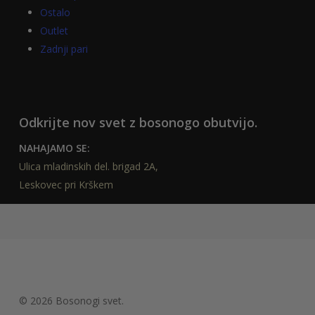
Ostalo
Outlet
Zadnji pari
Odkrijte nov svet z bosonogo obutvijo.
NAHAJAMO SE:
Ulica mladinskih del. brigad 2A,
Leskovec pri Krškem
© 2026 Bosonogi svet.