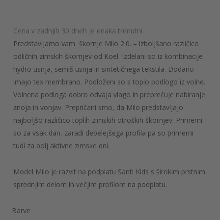
cena
cena
je
je:
Cena v zadnjih 30 dneh je enaka trenutni.
bila:
76,97 €.
Predstavljamo vam škornje Milo 2.0. – izboljšano različico
109,95 €.
odličnih zimskih škornjev od Koel.
Izdelani so iz kombinacije
hydro usnja, semiš usnja in sintetičnega tekstila. Dodano
imajo tex membrano. Podloženi so s toplo podlogo iz volne.
Volnena podloga dobro odvaja vlago in preprečuje nabiranje
znoja in vonjav. Prepričani smo, da Milo predstavljajo
najboljšo različico toplih zimskih otroških škornjev. Primerni
so za vsak dan, zaradi debelejšega profila pa so primerni
tudi za bolj aktivne zimske dni.
Model Milo je razvit na podplatu Santi Kids s širokim prstnim
sprednjim delom in večjim profilom na podplatu.