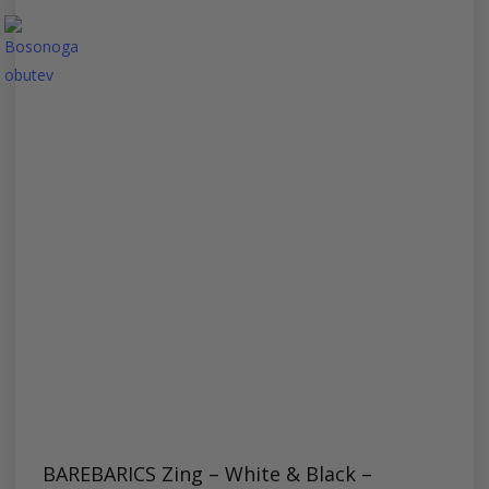
več
različic.
Možnosti
lahko
izberete
na
strani
izdelka
BAREBARICS Zing – White & Black –