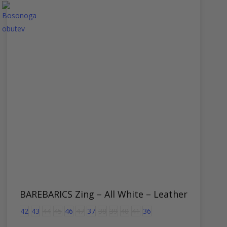
različic.
Možnosti
lahko
izberete
na
strani
izdelka
BAREBARICS Zing – All White – Leather
42
43
44
45
46
47
37
38
39
40
41
36