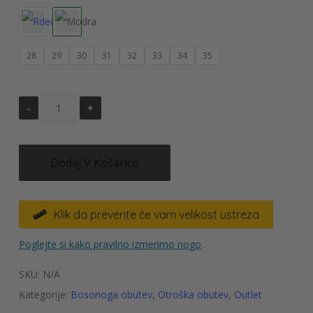
28
29
30
31
32
33
34
35
Dodaj V Košarico
Klik da preverite če vam velikost ustreza

Poglejte si kako pravilno izmerimo nogo
SKU:
N/A
Kategorije:
Bosonoga obutev
,
Otroška obutev
,
Outlet