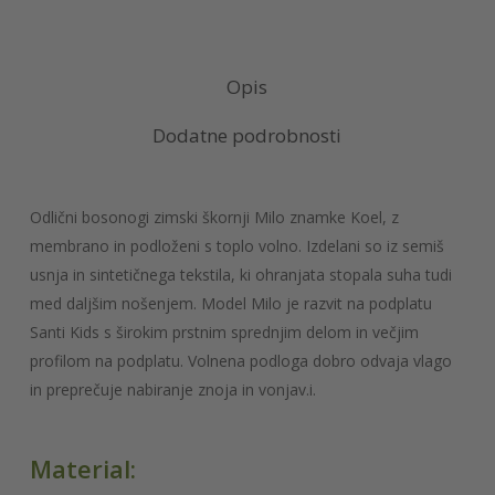
Opis
Dodatne podrobnosti
Odlični bosonogi zimski škornji Milo znamke Koel, z
membrano in podloženi s toplo volno. Izdelani so iz semiš
usnja in sintetičnega tekstila, ki ohranjata stopala suha tudi
med daljšim nošenjem. Model Milo je razvit na podplatu
Santi Kids s širokim prstnim sprednjim delom in večjim
profilom na podplatu. Volnena podloga dobro odvaja vlago
in preprečuje nabiranje znoja in vonjav.i.
Material: