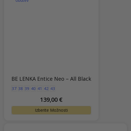
lahko
izbere
na
strani
izdelk
BE LENKA Entice Neo – All Black
37
38
39
40
41
42
43
139,00
€
Ta
Izberite Možnosti
izdelek
ima