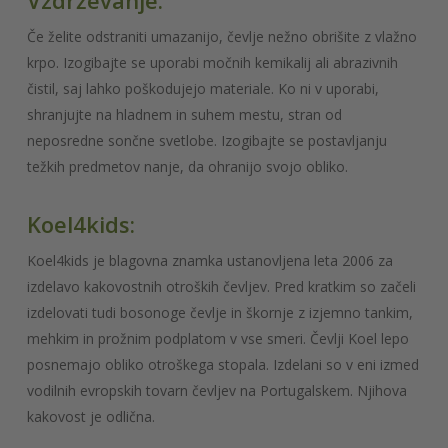
Vzdrževanje:
Če želite odstraniti umazanijo, čevlje nežno obrišite z vlažno
krpo. Izogibajte se uporabi močnih kemikalij ali abrazivnih
čistil, saj lahko poškodujejo materiale. Ko ni v uporabi,
shranjujte na hladnem in suhem mestu, stran od
neposredne sončne svetlobe. Izogibajte se postavljanju
težkih predmetov nanje, da ohranijo svojo obliko.
Koel4kids:
Koel4kids je blagovna znamka ustanovljena leta 2006 za
izdelavo kakovostnih otroških čevljev. Pred kratkim so začeli
izdelovati tudi bosonoge čevlje in škornje z izjemno tankim,
mehkim in prožnim podplatom v vse smeri. Čevlji Koel lepo
posnemajo obliko otroškega stopala. Izdelani so v eni izmed
vodilnih evropskih tovarn čevljev na Portugalskem. Njihova
kakovost je odlična.