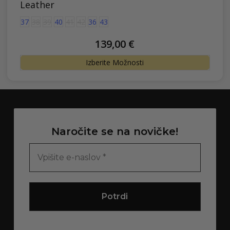
Leather
37
38
39
40
41
42
36
43
139,00
€
Ta
Izberite Možnosti
izdele
ima
več
različi
Možno
Naročite se na novičke!
lahko
izbere
na
strani
izdelk