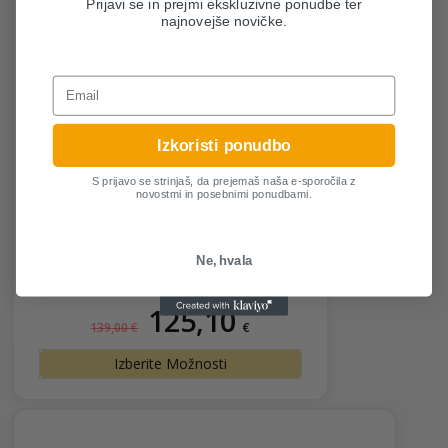
Prijavi se in prejmi ekskluzivne ponudbe ter
lahko
najnovejše novičke.
izbere
na
Email
strani
izdelk
Izkoristi ponudbo
S prijavo se strinjaš, da prejemaš naša e-sporočila z
novostmi in posebnimi ponudbami.
BE LENKA Cityscape – All Black
Ne, hvala
42
43
44
45
46
47
125,10
Izvirna
Trenutna
139,00
€
€
cena
cena
je
je:
Ta
Izberite Možnosti
bila:
125,10 €.
izdelek
139,00 €.
ima
več