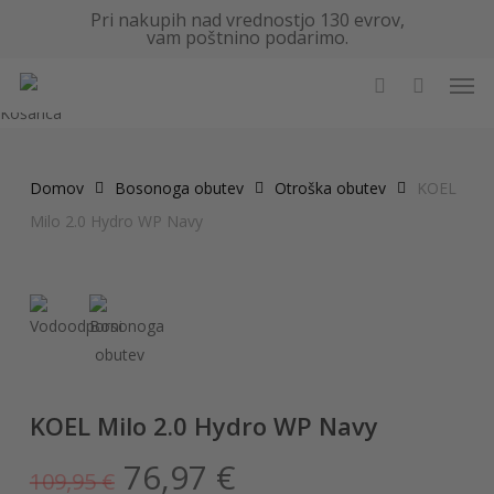
Skip
Pri nakupih nad vrednostjo 130 evrov,
vam poštnino podarimo.
to
main
Men
content
search
Zapri
Košarica
Domov
Bosonoga obutev
Otroška obutev
KOEL
Milo 2.0 Hydro WP Navy
KOEL Milo 2.0 Hydro WP Navy
Izvirna
Trenutna
76,97
€
109,95
€