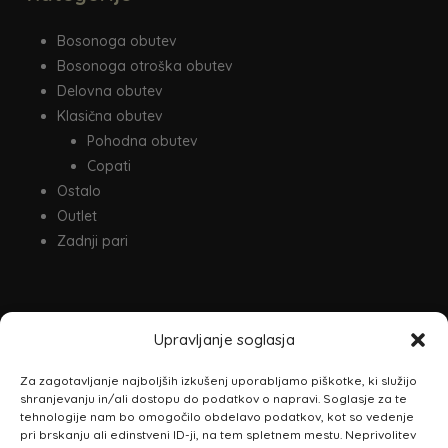
Bosonoga obutev
Bosonoga otroška obutev
Delovna obutev
Klasična obutev
Pohodna obutev
Copati
Ostalo
Outlet
Zadnji pari
Odkrijte nov svet z bosonogo obutvijo.
Upravljanje soglasja
NAHAJAMO SE:
Za zagotavljanje najboljših izkušenj uporabljamo piškotke, ki služijo
shranjevanju in/ali dostopu do podatkov o napravi. Soglasje za te
Ulica mladinskih del. brigad 2A,
tehnologije nam bo omogočilo obdelavo podatkov, kot so vedenje
Leskovec pri Krškem
pri brskanju ali edinstveni ID-ji, na tem spletnem mestu. Neprivolitev