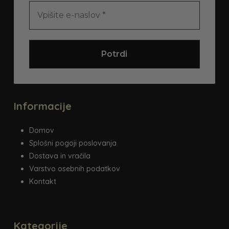
na
strani
izdelka
Informacije
Domov
Splošni pogoji poslovanja
Dostava in vračila
Varstvo osebnih podatkov
Kontakt
Kategorije