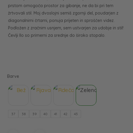
prstom omogoča prostor za gibanje, ne da bi pri tem
žrtvovali stil. Moj dvoslojni semiš zgornji del, poudarjen z
diagonalnimi črtami, ponuja prijeten in sproščen videz.
Podložen z zračnim usnjem, sem ustvarjen za udobje in stil!
Čevlji Ilo so primerni za srednje do široko stopalo.
37
38
39
40
41
42
43