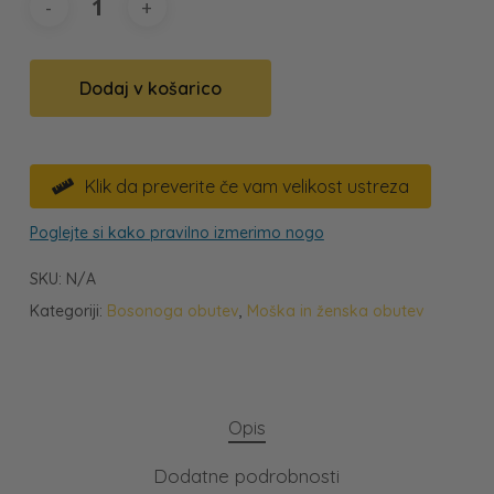
Dodaj v košarico
Klik da preverite če vam velikost ustreza

Poglejte si kako pravilno izmerimo nogo
SKU:
N/A
Kategoriji:
Bosonoga obutev
,
Moška in ženska obutev
Opis
Dodatne podrobnosti