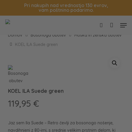
Skip
Košarica
Zapri
Pri nakupih nad vrednostjo 130 evrov,
vam poštnino podarimo.
to
main
Men
content
search
Domov
Bosonoga obutev
Moška in ženska obutev
KOEL ILA Suede green
KOEL ILA Suede green
119,95
€
Jaz sem Ila Suede – Retro čevlji za bosonogo nošenje,
navdihnjeni z 80-imi, s srednje velikim prstnim delom, ki