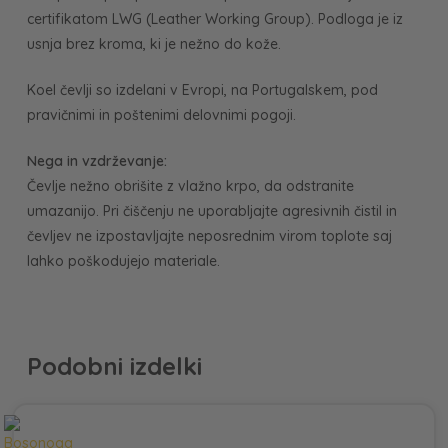
certifikatom LWG (Leather Working Group). Podloga je iz
usnja brez kroma, ki je nežno do kože.
Koel čevlji so izdelani v Evropi, na Portugalskem, pod
pravičnimi in poštenimi delovnimi pogoji.
Nega in vzdrževanje:
Čevlje nežno obrišite z vlažno krpo, da odstranite
umazanijo. Pri čiščenju ne uporabljajte agresivnih čistil in
čevljev ne izpostavljajte neposrednim virom toplote saj
lahko poškodujejo materiale.
Podobni izdelki