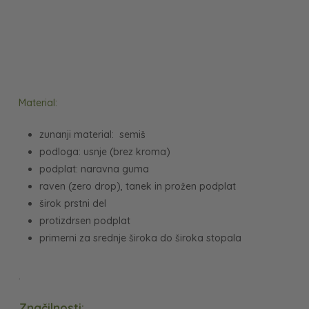
Material:
zunanji material: semiš
podloga: usnje (brez kroma)
podplat: naravna guma
raven (zero drop), tanek in prožen podplat
širok prstni del
protizdrsen podplat
primerni za srednje široka do široka stopala
.
Značilnosti: