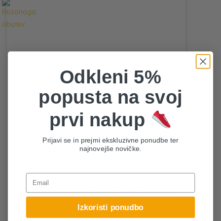
več
različi
Možno
lahko
izbere
na
Odkleni 5%
strani
popusta na svoj
izdel
prvi nakup
Prijavi se in prejmi ekskluzivne ponudbe ter
najnovejše novičke.
Email
SHAPEN Charm sneakers-Rose Gold
Izkoristi ponudbo
37
38
39
40
41
42