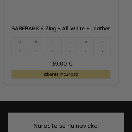
BAREBARICS Zing – All White – Leather
42
43
44
45
46
47
37
38
39
40
41
36
139,00
€
Ta
Izberite možnosti
izdelek
ima
več
različic.
Možnosti
lahko
Naročite se na novičke!
izberete