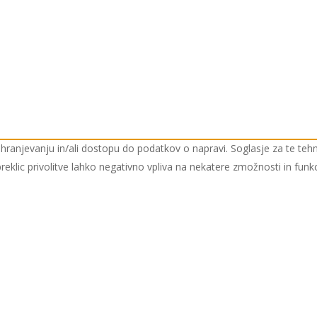
o shranjevanju in/ali dostopu do podatkov o napravi. Soglasje za te 
preklic privolitve lahko negativno vpliva na nekatere zmožnosti in funkc