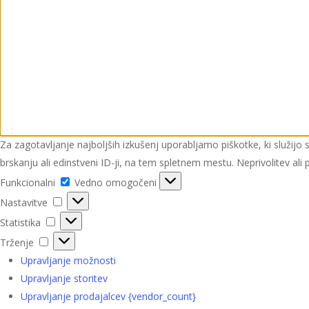
Za zagotavljanje najboljših izkušenj uporabljamo piškotke, ki služij
brskanju ali edinstveni ID-ji, na tem spletnem mestu. Neprivolitev ali 
Funkcionalni
Funkcionalni
Vedno omogočeni
Nastavitve
Nastavitve
Statistika
Statistika
Trženje
Trženje
Upravljanje možnosti
Upravljanje storitev
Upravljanje prodajalcev {vendor_count}