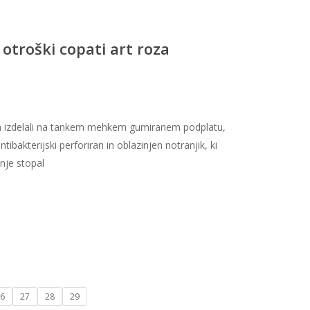
otroški copati art roza
 jih izdelali na tankem mehkem gumiranem podplatu,
bakterijski perforiran in oblazinjen notranjik, ki
nje stopal
6
27
28
29