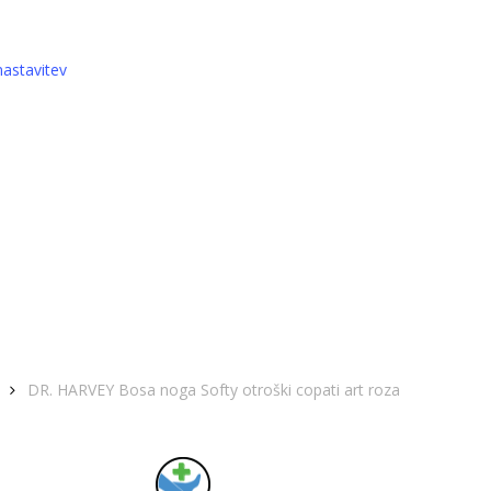
nastavitev
DR. HARVEY Bosa noga Softy otroški copati art roza