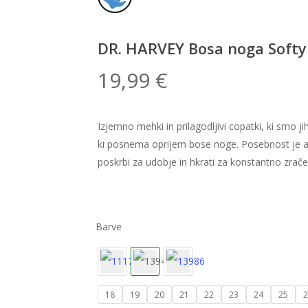
DR. HARVEY Bosa noga Softy 
19,99
€
Izjemno mehki in prilagodljivi copatki, ki smo
ki posnema oprijem bose noge. Posebnost je anti
poskrbi za udobje in hkrati za konstantno zrače
18
19
20
21
22
23
24
25
2