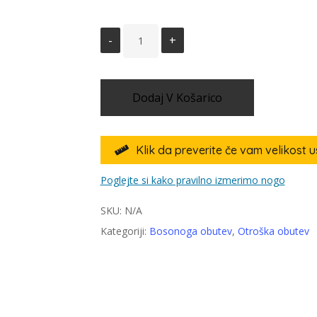
Dodaj V Košarico
Klik da preverite če vam velikost 

Poglejte si kako pravilno izmerimo nogo
SKU:
N/A
Kategoriji:
Bosonoga obutev
,
Otroška obutev