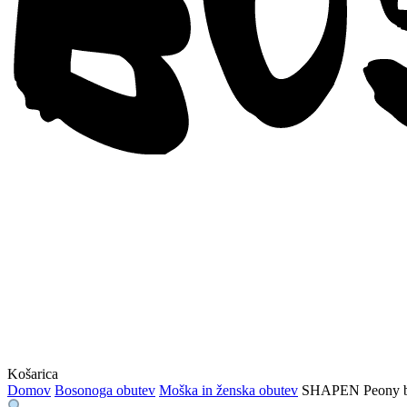
Zapri
Košarica
Domov
Bosonoga obutev
Moška in ženska obutev
SHAPEN Peony ba