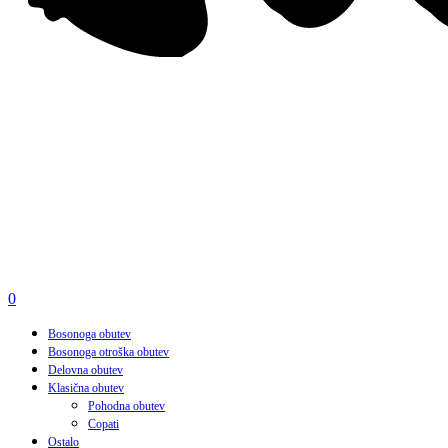
search
0
Menu
Bosonoga obutev
Bosonoga otroška obutev
Delovna obutev
Klasična obutev
Pohodna obutev
Copati
Ostalo