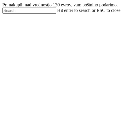
Skip
Pri nakupih nad vrednostjo 130 evrov, vam poštnino podarimo.
to
Hit enter to search or ESC to close
main
Close
content
Search