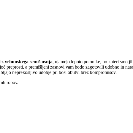
 iz
vrhunskega semiš usnja
, ujamejo lepoto potonike, po kateri smo j
č preprosti, a premišljeni zasnovi vam bodo zagotovili udobno in narav
ubljajo neprekosljivo udobje pri bosi obutvi ​​brez kompromisov.
čnih robov.