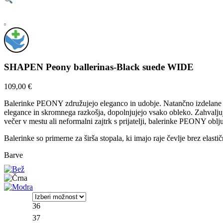
SHAPEN Peony ballerinas-Black suede WIDE
109,00
€
Balerinke PEONY združujejo eleganco in udobje. Natančno izdelane
elegance in skromnega razkošja, dopolnjujejo vsako obleko. Zahvaljujo
večer v mestu ali neformalni zajtrk s prijatelji, balerinke PEONY oblj
Balerinke so primerne za širša stopala, ki imajo raje čevlje brez elasti
36
37