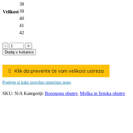
38
39
Velikost
40
41
42
SHAPEN
Peony
Dodaj v košarico
ballerinas-
Black
suede
Klik da preverite če vam velikost ustreza

WIDE
količina
Poglejte si kako pravilno izmerimo nogo
SKU:
N/A
Kategoriji:
Bosonoga obutev
,
Moška in ženska obutev