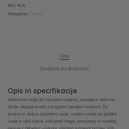
SKU:
N/A
Kategorija:
Ostalo
Opis
Dodatne podrobnosti
Opis in specifikacije
Intenzivna nega za robustne usnjene, zunanje in delovne
čevlje. Neguje in ščiti z bogatim čebeljim voskom. Za
prožno in dobro zaščiteno usnje. usnjeni vosek za gladko
usnje in oljni nubuk, ščiti pred vlago, umazanijo in madeži,
neguje s čebeljim voskom, ohranja material prožen, ščiti