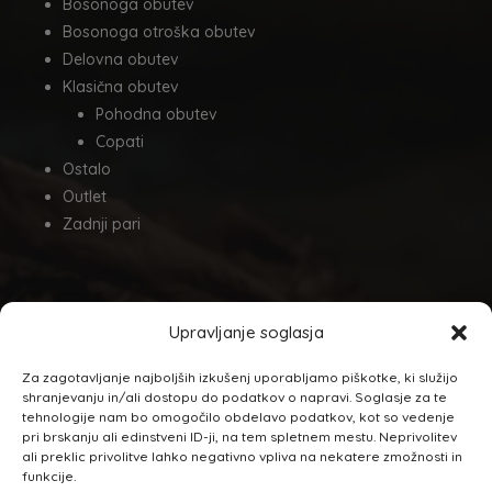
Bosonoga obutev
Bosonoga otroška obutev
Delovna obutev
Klasična obutev
Pohodna obutev
Copati
Ostalo
Outlet
Zadnji pari
Odkrijte nov svet z bosonogo obutvijo.
Upravljanje soglasja
NAHAJAMO SE:
Za zagotavljanje najboljših izkušenj uporabljamo piškotke, ki služijo
shranjevanju in/ali dostopu do podatkov o napravi. Soglasje za te
Ulica mladinskih del. brigad 2A,
tehnologije nam bo omogočilo obdelavo podatkov, kot so vedenje
Leskovec pri Krškem
pri brskanju ali edinstveni ID-ji, na tem spletnem mestu. Neprivolitev
ali preklic privolitve lahko negativno vpliva na nekatere zmožnosti in
funkcije.