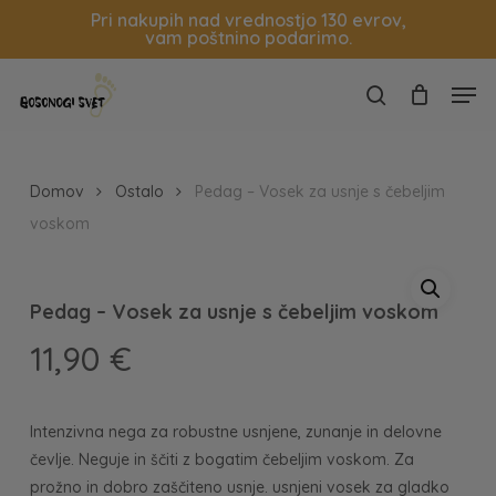
Skip
Pri nakupih nad vrednostjo 130 evrov,
vam poštnino podarimo.
to
Košarica
Zapri
main
Close
Men
content
Menu
search
Domov
Ostalo
Pedag – Vosek za usnje s čebeljim
voskom
Pedag – Vosek za usnje s čebeljim voskom
11,90
€
Intenzivna nega za robustne usnjene, zunanje in delovne
čevlje. Neguje in ščiti z bogatim čebeljim voskom. Za
prožno in dobro zaščiteno usnje. usnjeni vosek za gladko