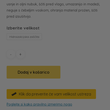
usnje in oljni nubuk, ščiti pred vlago, umazanijo in madeži,
neguje s čebeljim voskom, ohranja material prožen, ščiti
pred izsušitvijo.
Hidroizolcijska zaščita
Dodaj v košarico
Klik da preverite če vam velikost ustreza

Poglejte si kako pravilno izmerimo nogo