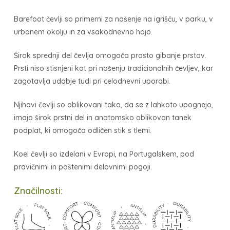
Barefoot čevlji so primerni za nošenje na igrišču, v parku, v
urbanem okolju in za vsakodnevno hojo.
Širok sprednji del čevlja omogoča prosto gibanje prstov.
Prsti niso stisnjeni kot pri nošenju tradicionalnih čevljev, kar
zagotavlja udobje tudi pri celodnevni uporabi.
V košarici ni izdelkov.
Njihovi čevlji so oblikovani tako, da se z lahkoto upognejo,
imajo širok prstni del in anatomsko oblikovan tanek
Go to shop
podplat, ki omogoča odličen stik s tlemi.
Koel čevlji so izdelani v Evropi, na Portugalskem, pod
pravičnimi in poštenimi delovnimi pogoji.
Značilnosti: