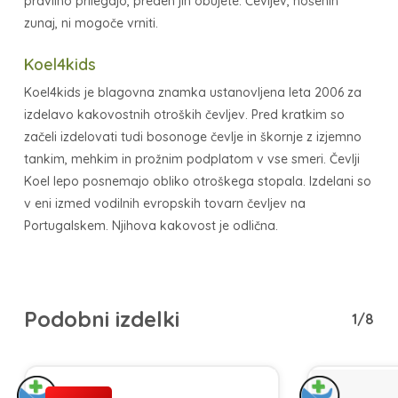
pravilno prilegajo, preden jih obujete. Čevljev, nošenih
zunaj, ni mogoče vrniti.
Koel4kids
Koel4kids je blagovna znamka ustanovljena leta 2006 za
izdelavo kakovostnih otroških čevljev. Pred kratkim so
začeli izdelovati tudi bosonoge čevlje in škornje z izjemno
tankim, mehkim in prožnim podplatom v vse smeri. Čevlji
Koel lepo posnemajo obliko otroškega stopala. Izdelani so
v eni izmed vodilnih evropskih tovarn čevljev na
Portugalskem. Njihova kakovost je odlična.
Podobni izdelki
1/8