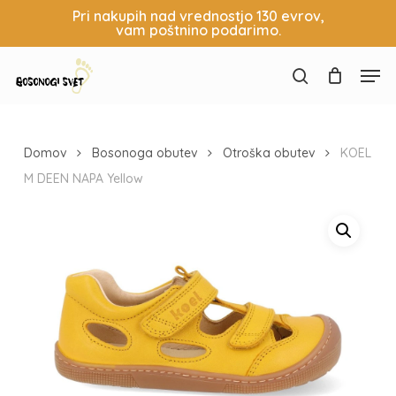
Skip
Pri nakupih nad vrednostjo 130 evrov,
vam poštnino podarimo.
to
Košarica
Zapri
main
Close
Men
content
Menu
search
Domov
Bosonoga obutev
Otroška obutev
KOEL
M DEEN NAPA Yellow