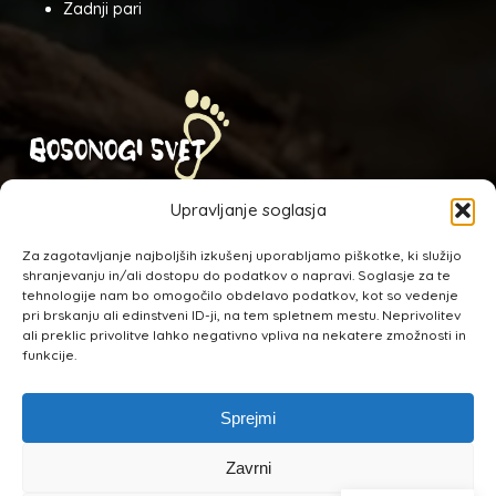
Zadnji pari
Odkrijte nov svet z bosonogo obutvijo.
Upravljanje soglasja
NAHAJAMO SE:
Za zagotavljanje najboljših izkušenj uporabljamo piškotke, ki služijo
shranjevanju in/ali dostopu do podatkov o napravi. Soglasje za te
Ulica mladinskih del. brigad 2A,
tehnologije nam bo omogočilo obdelavo podatkov, kot so vedenje
Leskovec pri Krškem
pri brskanju ali edinstveni ID-ji, na tem spletnem mestu. Neprivolitev
ali preklic privolitve lahko negativno vpliva na nekatere zmožnosti in
funkcije.
Sprejmi
Seštevek:
0,00
€
Zavrni