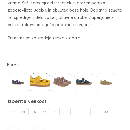
vreme. Širši sprednji del ter tanek in prožen podplat
zagotavljata udobje in občutek bose hoje. Dodatna zaščita
na sprednjem delu za bolj aktivne otroke. Zapenjanje z
velcro trakovi omogoča popolno prileganje
Primerne so za srednje široka stopala.
24
25
26
27
28
29
30
31
32
33