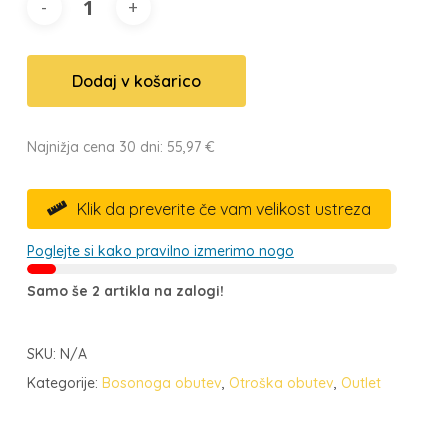
Dodaj v košarico
Najnižja cena 30 dni:
55,97
€
Klik da preverite če vam velikost ustreza

Poglejte si kako pravilno izmerimo nogo
Samo še 2 artikla na zalogi!
SKU:
N/A
Kategorije:
Bosonoga obutev
,
Otroška obutev
,
Outlet