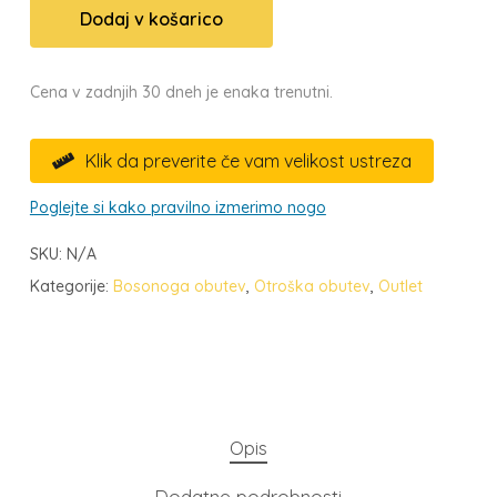
Dodaj v košarico
Cena v zadnjih 30 dneh je enaka trenutni.
Klik da preverite če vam velikost ustreza

Poglejte si kako pravilno izmerimo nogo
SKU:
N/A
Kategorije:
Bosonoga obutev
,
Otroška obutev
,
Outlet
Opis
Dodatne podrobnosti