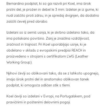
Bernardino podplat, ki so ga razvili pri Koel, ima širok
prstni del, je prožen in debel le 3 mm. Izdelan je iz gume, ki
nudi zaščito proti zdrsu, in je spredaj dvignjen, da dodatno
zaščiti čevelj pred obrabo.
Izdelani so iz semiš usnja, ki je skrbno izdelano tako, da
ima potiskano površino. Zanj je značilna vzdržljivost,
zračnost in trajnost. Pri Koel uporabljajo usnje, ki je
obdelano v skladu z evropskimi predpisi REACH in
proizvedeno v strojarni s certifikatom LWG (Leather
Working Group).
Njihovi čevlji so oblikovani tako, da se z lahkoto upognejo,
imajo širok prstni del in anatomsko oblikovan tanek
podplat, ki omogoča odličen stik s tlemi.
Koel čevlji so izdelani v Evropi, na Portugalskem, pod
pravičnimi in poštenimi delovnimi pogoji.