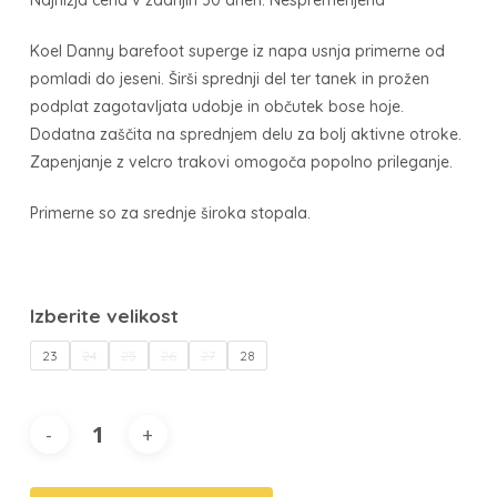
Najnižja cena v zadnjih 30 dneh: Nespremenjena
63,96 €
do
Koel Danny barefoot superge iz napa usnja primerne od
pomladi do jeseni. Širši sprednji del ter tanek in prožen
67,96 €
podplat zagotavljata udobje in občutek bose hoje.
Dodatna zaščita na sprednjem delu za bolj aktivne otroke.
Zapenjanje z velcro trakovi omogoča popolno prileganje.
Primerne so za srednje široka stopala.
23
24
25
26
27
28