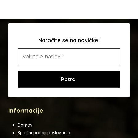
izdelka
Naročite se na novičke!
Informacije
Domov
Splošni pogoji poslovanja