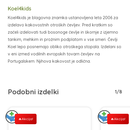
Koel4kids
Koel4kids je blagovna znamka ustanovljena leta 2006 za
izdelavo kakovostnih otroških čevljev. Pred kratkim so
začeli izdelovati tudi bosonoge čevlje in škornje z izjemno
tankim, mehkim in prožnim podplatom v vse smeri. Čevlji
Koel lepo posnemajo obliko otroškega stopala. Izdelani so
v eni izmed vodilnih evropskih tovarn čevljev na
Portugalskem. Njihova kakovost je odlična.
Podobni izdelki
1/8
Akcija!
Akcija!