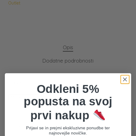
Outlet
Opis
Dodatne podrobnosti
Material:
Odkleni 5%
popusta na svoj
Materiali in nega
Zgornji del: sintetični material
prvi nakup
Podloga: mikrofibra
V košarici ni izdelkov.
Vložek: EVA + mikrofibra
Prijavi se in prejmi ekskluzivne ponudbe ter
najnovejše novičke.
Podplat: guma (SlimComfort Neo)