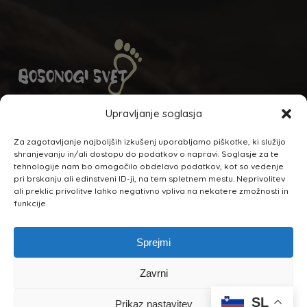
Odkrijte nov svet z bosonogo obutvijo.
Upravljanje soglasja
NAHAJAMO SE:
Za zagotavljanje najboljših izkušenj uporabljamo piškotke, ki služijo
shranjevanju in/ali dostopu do podatkov o napravi. Soglasje za te
Ulica mladinskih del. brigad 2A,
tehnologije nam bo omogočilo obdelavo podatkov, kot so vedenje
Leskovec pri Krškem
pri brskanju ali edinstveni ID-ji, na tem spletnem mestu. Neprivolitev
ali preklic privolitve lahko negativno vpliva na nekatere zmožnosti in
funkcije.
Sprejmi
Seštevek:
0,00
€
Zavrni
SL
Prikaz nastavitev