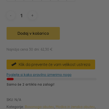
Dodaj v košarico
Najnižja cena 30 dni:
62,30
€
Klik da preverite če vam velikost ustreza

Poglejte si kako pravilno izmerimo nogo
Samo še 2 artikla na zalogi!
SKU:
N/A
Kategorije:
Bosonoga obutev
,
Moška in ženska obutev
,