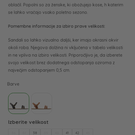
oblačil. Popolni so za ženske, ki obožujejo kose, h katerim
se lahko vračajo vsako poletno sezono.
Pomembne informacije za izbiro prave velikosti:
Sandali so lahko vizualno daljši, ker imajo okrasni okvir
okoli roba. Njegova dolžina ni vključena v tabelo velikosti
in ne vpliva na izbiro velikosti. Priporočljivo je, da izberete
svojo velikost brez dodatnega odstopanja oziroma z
največjim odstopanjem 0,5 cm.
36
37
38
39
40
41
42
43