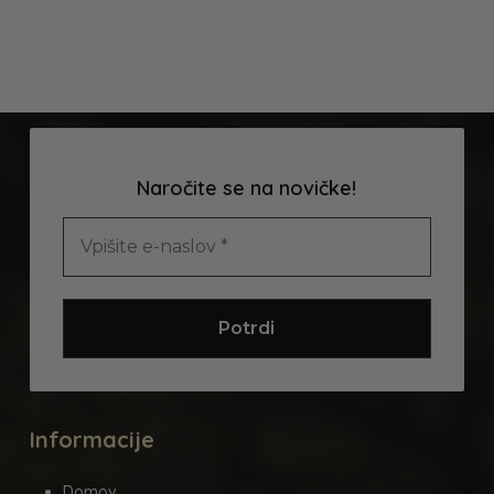
ima
več
različic.
Možnosti
lahko
izberete
na
Naročite se na novičke!
strani
izdelka
Informacije
Domov