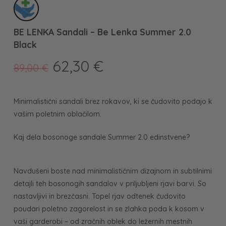
BE LENKA Sandali – Be Lenka Summer 2.0
Black
Izvirna
Trenutna
62,30
€
89,00
€
cena
cena
je
je:
Minimalistični sandali brez rokavov, ki se čudovito podajo k
bila:
62,30 €.
vašim poletnim oblačilom.
89,00 €.
Kaj dela bosonoge sandale Summer 2.0 edinstvene?
Navdušeni boste nad minimalističnim dizajnom in subtilnimi
detajli teh bosonogih sandalov v priljubljeni rjavi barvi. So
nastavljivi in ​​brezčasni. Topel rjav odtenek čudovito
poudari poletno zagorelost in se zlahka poda k kosom v
vaši garderobi – od zračnih oblek do ležernih mestnih