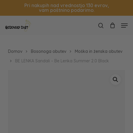
Skip
Pri nakupih nad vrednostjo 130 evrov,
vam poštnino podarimo.
to
Košarica
Zapri
main
Close
Men
content
Menu
search
Domov
Bosonoga obutev
Moška in ženska obutev
BE LENKA Sandali – Be Lenka Summer 2.0 Black