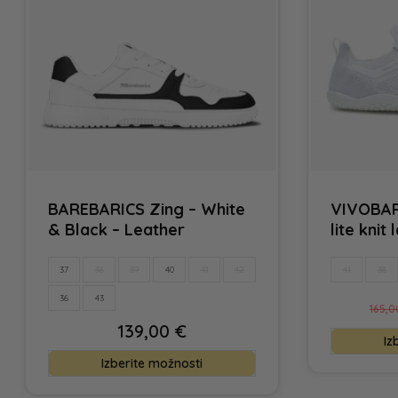
BAREBARICS Zing – White
VIVOBAR
& Black – Leather
lite knit
37
38
39
40
41
42
41
38
36
43
165,
139,00
€
Iz
Ta
Izberite možnosti
izdelek