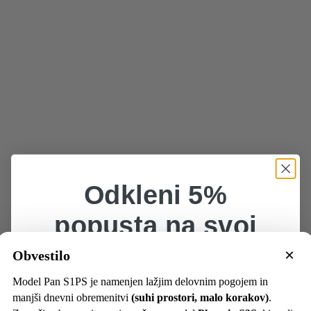
Odkleni 5%
popusta na svoj
prvi nakup 👟
×
Obvestilo
Model Pan S1PS je namenjen lažjim delovnim pogojem in
Prijavi se in prejmi ekskluzivne ponudbe ter
najnovejše novičke.
manjši dnevni obremenitvi
(suhi prostori, malo korakov)
.