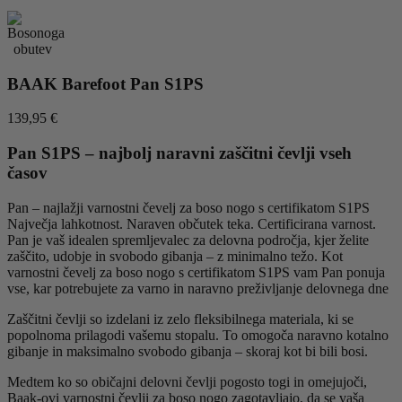
BAAK Barefoot Pan S1PS
139,95
€
Pan S1PS – najbolj naravni zaščitni čevlji vseh
časov
Pan – najlažji varnostni čevelj za boso nogo s certifikatom S1PS
Največja lahkotnost. Naraven občutek teka. Certificirana varnost.
Pan je vaš idealen spremljevalec za delovna področja, kjer želite
zaščito, udobje in svobodo gibanja – z minimalno težo. Kot
varnostni čevelj za boso nogo s certifikatom S1PS vam Pan ponuja
vse, kar potrebujete za varno in naravno preživljanje delovnega dne
Zaščitni čevlji so izdelani iz zelo fleksibilnega materiala, ki se
popolnoma prilagodi vašemu stopalu. To omogoča naravno kotalno
gibanje in maksimalno svobodo gibanja – skoraj kot bi bili bosi.
Medtem ko so običajni delovni čevlji pogosto togi in omejujoči,
Baak-ovi varnostni čevlji za boso nogo zagotavljajo, da se vaša