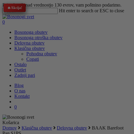
Skip
Pri nakupih nad vrednostjo 130 evrov, vam poštnino podarimo.
Akcija!
Akcija!
Akcija!
Akcija!
Akcija!
Akcija!
to
Hit enter to search or ESC to close
main
Close
content
Search
search
0
Menu
Bosonoga obutev
Bosonoga otroška obutev
Delovna obutev
Klasična obutev
Pohodna obutev
Copati
Ostalo
Outlet
Zadnji pari
Blog
O nas
Kontakt
search
0
Zapri
Košarica
Domov
Klasična obutev
Delovna obutev
BAAK Barefoot
Pan S1PS