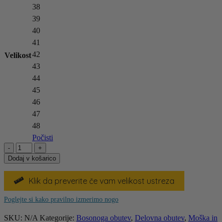
38
39
40
41
42
Velikost
43
44
45
46
47
48
Počisti
BAAK
Barefoot
Dodaj v košarico
Pan
S1PS
Klik da preverite če vam velikost ustreza

količina
Poglejte si kako pravilno izmerimo nogo
SKU:
N/A
Kategorije:
Bosonoga obutev
,
Delovna obutev
,
Moška in