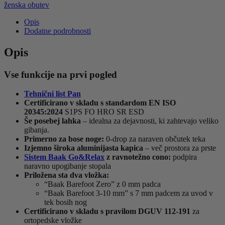
ženska obutev
Opis
Dodatne podrobnosti
Opis
Vse funkcije na prvi pogled
Tehnični list Pan
Certificirano v skladu s standardom EN ISO
20345:2024
S1PS FO HRO SR ESD
Še posebej lahka
– idealna za dejavnosti, ki zahtevajo veliko
gibanja.
Primerno za bose noge:
0-drop za naraven občutek teka
Izjemno široka aluminijasta kapica
– več prostora za prste
Sistem Baak Go&Relax
z ravnotežno cono:
podpira
naravno upogibanje stopala
Priložena sta dva vložka:
“Baak Barefoot Zero” z 0 mm padca
“Baak Barefoot 3-10 mm” s 7 mm padcem za uvod v
tek bosih nog
Certificirano v skladu s pravilom DGUV 112-191
za
ortopedske vložke