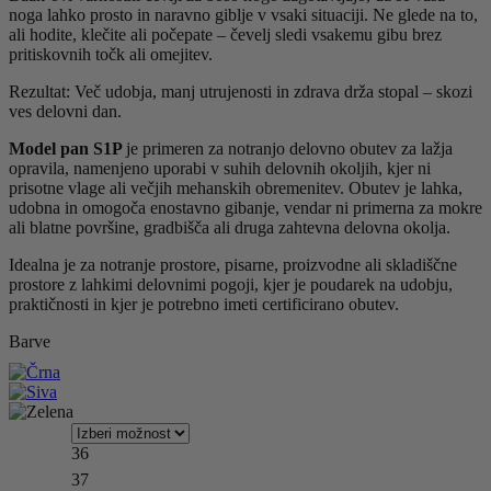
noga lahko prosto in naravno giblje v vsaki situaciji. Ne glede na to,
ali hodite, klečite ali počepate – čevelj sledi vsakemu gibu brez
pritiskovnih točk ali omejitev.
Rezultat: Več udobja, manj utrujenosti in zdrava drža stopal – skozi
ves delovni dan.
Model pan S1P
je primeren za notranjo delovno obutev za lažja
opravila, namenjeno uporabi v suhih delovnih okoljih, kjer ni
prisotne vlage ali večjih mehanskih obremenitev. Obutev je lahka,
udobna in omogoča enostavno gibanje, vendar ni primerna za mokre
ali blatne površine, gradbišča ali druga zahtevna delovna okolja.
Idealna je za notranje prostore, pisarne, proizvodne ali skladiščne
prostore z lahkimi delovnimi pogoji, kjer je poudarek na udobju,
praktičnosti in kjer je potrebno imeti certificirano obutev.
36
37