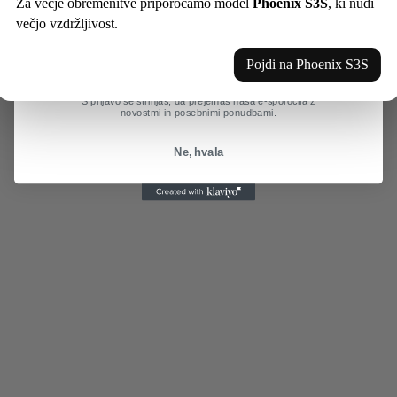
Za večje obremenitve priporočamo model
Phoenix S3S
, ki nudi
Email
večjo vzdržljivost.
Pojdi na Phoenix S3S
Izkoristi ponudbo
S prijavo se strinjaš, da prejemaš naša e-sporočila z
novostmi in posebnimi ponudbami.
Ne, hvala