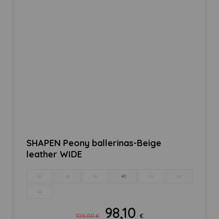
SHAPEN Peony ballerinas-Beige
leather WIDE
37
38
39
40
41
42
36
98,10
Izvirna
Trenutna
109,00
€
€