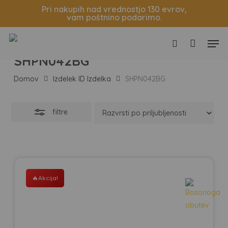
Skip
Košarica
Zapri
Pri nakupih nad vrednostjo 130 evrov,
vam poštnino podarimo.
to
Zapri
main
filtre
Men
content
search
SHPN042BG
Domov
Izdelek ID Izdelka
SHPN042BG
filtre
Akcija!