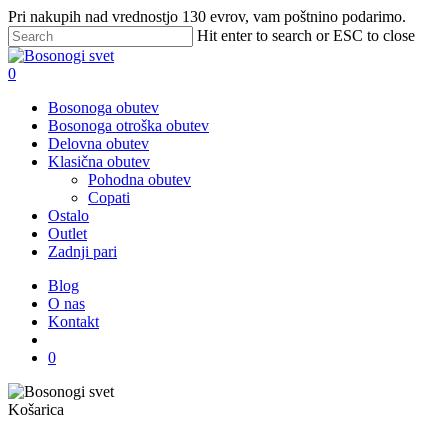
Skip
Pri nakupih nad vrednostjo 130 evrov, vam poštnino podarimo.
to
Hit enter to search or ESC to close
main
Close
content
Search
search
0
Menu
Bosonoga obutev
Bosonoga otroška obutev
Delovna obutev
Klasična obutev
Pohodna obutev
Copati
Ostalo
Outlet
Zadnji pari
Blog
O nas
Kontakt
search
0
Zapri
Košarica