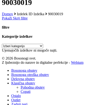
90030019
Domov
Izdelek ID Izdelka
90030019
Pokaži
Skrij
filtre
filtre
Zapri
Kategorije izdelkov
filtre
Ujemajočih izdelkov ni mogoče najti.
© 2026 Bosonogi svet.
Z ljubeznijo do narave in digitalne perfekcije -
Webium
Close
Bosonoga obutev
Menu
Bosonoga otroška obutev
Delovna obutev
Klasična obutev
Pohodna obutev
Copati
Ostalo
Outlet
Zadnji pari