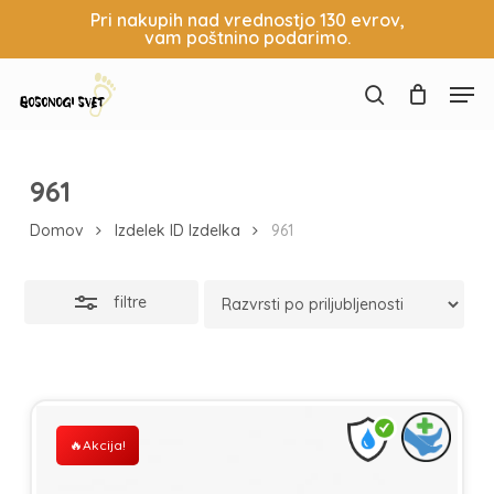
Skip
Pri nakupih nad vrednostjo 130 evrov,
vam poštnino podarimo.
to
Košarica
Zapri
Zapri
main
Close
filtre
Men
content
Menu
search
961
Domov
Izdelek ID Izdelka
961
filtre
Akcija!