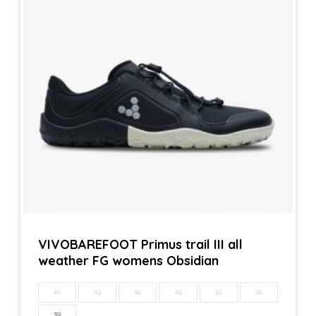
VIVOBAREFOOT Primus trail III all
weather FG womens Obsidian
41
42
36
40
37
38
39