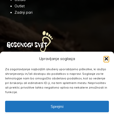
Outlet
Zadnji pari
Odkrijte nov svet z bosonogo obutvijo.
Upravljanje soglasja
NAHAJAMO SE:
Za zagotavljanje najboljših izkušenj uporabljamo piškotke, ki služijo
shranjevanju in/ali dostopu do podatkov o napravi. Soglasje za te
Ulica mladinskih del. brigad 2A,
tehnologije nam bo omogočilo obdelavo podatkov, kot so vedenje
Leskovec pri Krškem
pri brskanju ali edinstveni ID-ji, na tem spletnem mestu. Neprivolitev
ali preklic privolitve lahko negativno vpliva na nekatere zmožnosti in
funkcije.
Sprejmi