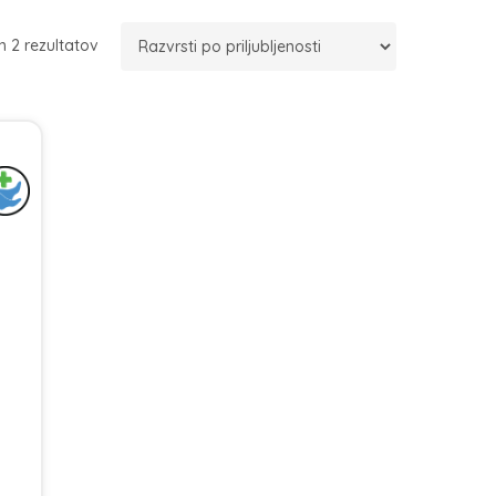
Razvrščeno
h 2 rezultatov
po
priljubljenosti