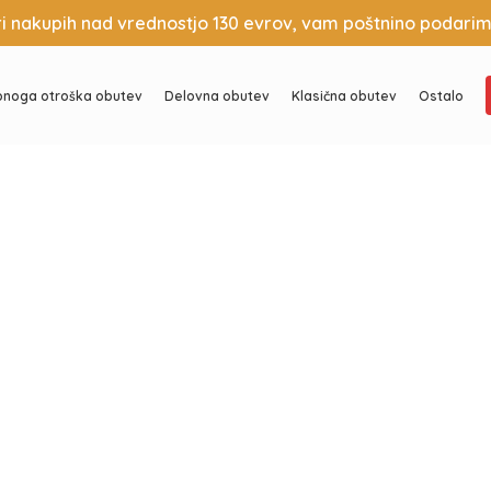
Košarica
Zapri
ri nakupih nad vrednostjo 130 evrov, vam poštnino podarim
noga otroška obutev
Delovna obutev
Klasična obutev
Ostalo