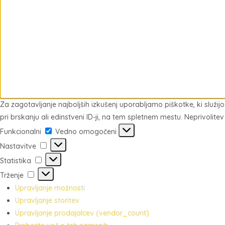
Za zagotavljanje najboljših izkušenj uporabljamo piškotke, ki služ
pri brskanju ali edinstveni ID-ji, na tem spletnem mestu. Neprivolitev
Funkcionalni
Funkcionalni
Vedno omogočeni
Nastavitve
Nastavitve
Statistika
Statistika
Trženje
Trženje
Upravljanje možnosti
Upravljanje storitev
Upravljanje prodajalcev {vendor_count}