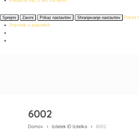
Preberite več o teh namenih
Prikaz 
Sprejmi
Zavrni
Prikaz nastavitev
Shranjevanje nastavitev
Pravilnik o piškotkih
6002
Domov
Izdelek ID Izdelka
6002